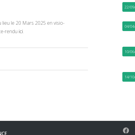
22/09
lieu le 20 Mars 2025 en visio-
04/04
pte-rendu
ici
.
10/06
14/10
NCE
Face