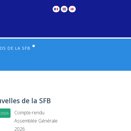
OS DE LA SFB
TS DE L’ASSOCIATION ET FINANCES
É EXÉCUTIF
ITÉS ET FONCTIONNEMENT
velles de la SFB
Compte-rendu
/2026
Assemblée Générale
2026