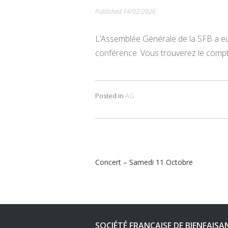
Published
14/02/2026
L’Assemblée Générale de la SFB a eu 
conférence. Vous trouverez le com
Posted in
AG
Navigation
Concert – Samedi 11 Octobre
de
l’article
SOCIÉTÉ FRANÇAISE DE BIENFAISA