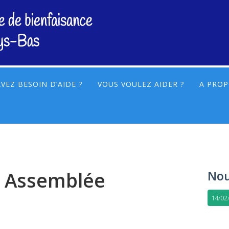
VEZ BESOIN D’AIDE ?
VOUS VOULEZ AIDER ?
A PROP
STATU
S
COMIT
ACTIV
 Assemblée
Nou
14/02